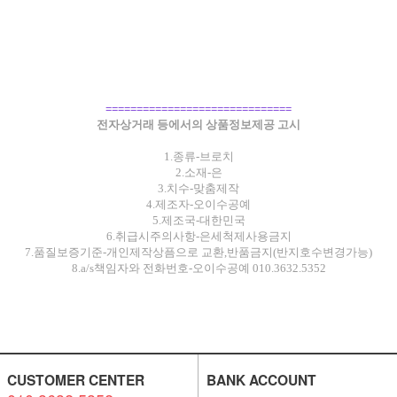
==============================
전자상거래 등에서의 상품정보제공 고시
1.종류-브로치
2.소재-은
3.치수-맞춤제작
4.제조자-오이수공예
5.제조국-대한민국
6.취급시주의사항-은세척제사용금지
7.품질보증기준-개인제작상픔으로 교환,반품금지(반지호수변경가능)
8.a/s책임자와 전화번호-오이수공예 010.3632.5352
CUSTOMER CENTER
BANK ACCOUNT