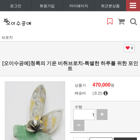
로그인
회원가입
마이페이지
최근본상품
브로치
0
[오이수공예]청록의 기운 비취브로치-특별한 하루를 위한 포인
트
470,000
상품가
원
배송비
(조건)
수량