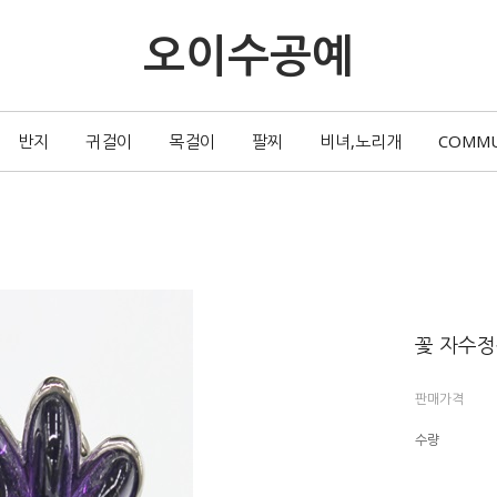
오이수공예
반지
귀걸이
목걸이
팔찌
비녀,노리개
COMM
꽃 자수
판매가격
수량