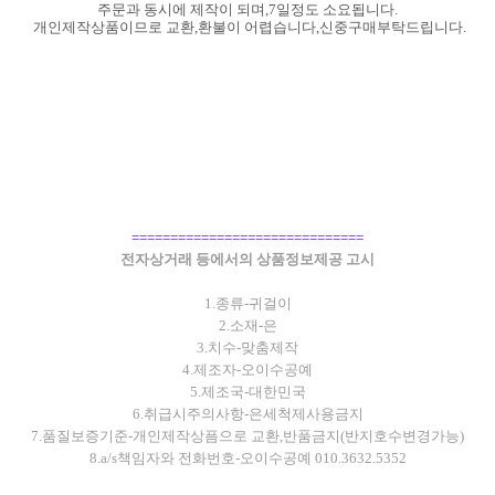
주문과 동시에 제작이 되며,7일정도 소요됩니다.
개인제작상품이므로 교환,환불이 어렵습니다,신중구매부탁
드립니다.
==============================
전자상거래 등에서의 상품정보제공 고시
1.종류-귀걸이
2.소재-은
3.치수-맞춤제작
4.제조자-오이수공예
5.제조국-대한민국
6.취급시주의사항-은세척제사용금지
7.품질보증기준-개인제작상픔으로 교환,반품금지(반지호수변경가능)
8.a/s책임자와 전화번호-오이수공예 010.3632.5352