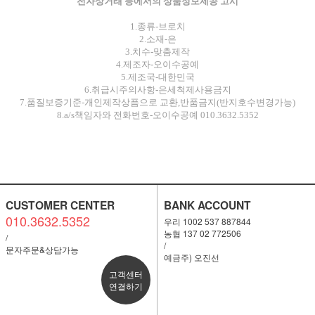
전자상거래 등에서의 상품정보제공 고시
1.종류-브로치
2.소재-은
3.치수-맞춤제작
4.제조자-오이수공예
5.제조국-대한민국
6.취급시주의사항-은세척제사용금지
7.품질보증기준-개인제작상픔으로 교환,반품금지(반지호수변경가능)
8.a/s책임자와 전화번호-오이수공예 010.3632.5352
CUSTOMER CENTER
BANK ACCOUNT
010.3632.5352
우리 1002 537 887844
농협 137 02 772506
/
/
문자주문&상담가능
예금주) 오진선
고객센터
연결하기