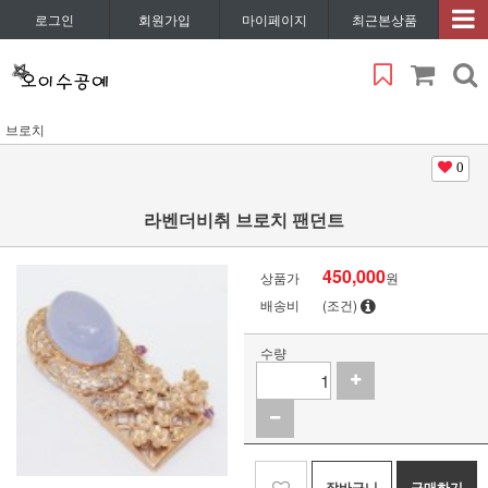
로그인
회원가입
마이페이지
최근본상품
브로치
0
라벤더비취 브로치 팬던트
450,000
상품가
원
배송비
(조건)
수량
장바구니
구매하기