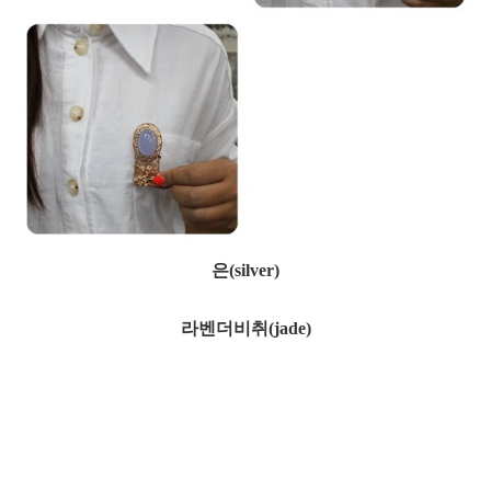
은(silver)
라벤더비취(jade)