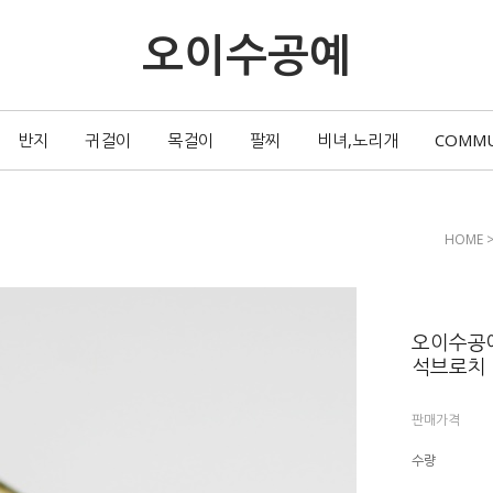
오이수공예
반지
귀걸이
목걸이
팔찌
비녀,노리개
COMM
HOME
오이수공예
석브로치
판매가격
수량