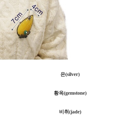
은(silver)
황옥(gemstone)
비취(jade)