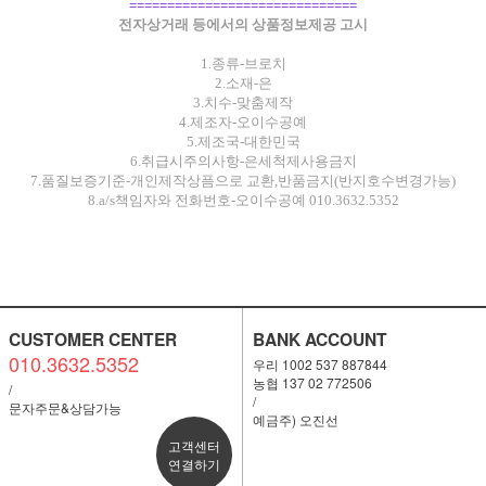
==============================
전자상거래 등에서의 상품정보제공 고시
1.종류-브로치
2.소재-은
3.치수-맞춤제작
4.제조자-오이수공예
5.제조국-대한민국
6.취급시주의사항-은세척제사용금지
7.품질보증기준-개인제작상픔으로 교환,반품금지(반지호수변경가능)
8.a/s책임자와 전화번호-오이수공예 010.3632.5352
CUSTOMER CENTER
BANK ACCOUNT
010.3632.5352
우리 1002 537 887844
농협 137 02 772506
/
/
문자주문&상담가능
예금주) 오진선
고객센터
연결하기