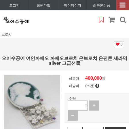
로그인
회원가입
마이페이지
최근본상품
브로치
0
오이수공예 여인까메오 까메오브로치 은브로치 은팬튼 세라믹
silver 고급선물
400,000
상품가
원
배송비
(조건)
수량