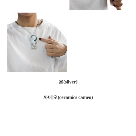
은(silver)
까메오(ceramics cameo)