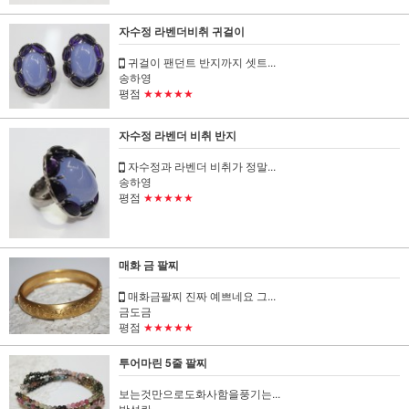
자수정 라벤더비취 귀걸이
귀걸이 팬던트 반지까지 셋트...
송하영
평점
★★★★★
자수정 라벤더 비취 반지
자수정과 라벤더 비취가 정말...
송하영
평점
★★★★★
매화 금 팔찌
매화금팔찌 진짜 예쁘네요 그...
금도금
평점
★★★★★
투어마린 5줄 팔찌
보는것만으로도화사함을풍기는...
박성란