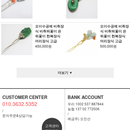
오이수공예 비취장
오이수공예 비취장
식 비취뒤꽃이 은
식 비취뒤꽃이 은
뒤꽃이 한복장식
뒤꽃이 한복장식
머리장식 고급
머리장식 고급
450,000원
500,000원
더보기 ▼
CUSTOMER CENTER
BANK ACCOUNT
010.3632.5352
우리 1002 537 887844
농협 137 02 772506
/
/
문자주문&상담가능
예금주) 오진선
고객센터