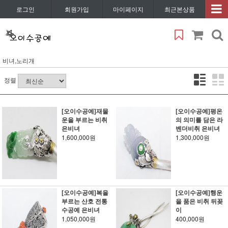
로그인
회원가입
마이페이지
최근본상품
비녀,노리개
정렬
[오이수공예]재물
[오이수공예]평온
운을 부르는 비취
의 의미를 담은 라
은비녀
벤더비취 은비녀
1,600,000원
1,300,000원
[오이수공예]복을
[오이수공예]행운
부르는 산호 전통
을 품은 비취 뒤꽂
수공예 은비녀
이
1,050,000원
400,000원